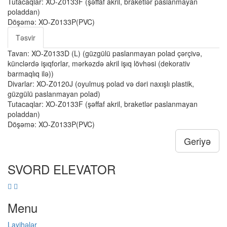
Tutacaqlar: XO-Z0133F (şəffaf akril, braketlər paslanmayan
poladdan)
Döşəmə: XO-Z0133P(PVC)
Təsvir
Tavan: XO-Z0133D (L) (güzgülü paslanmayan polad çərçivə,
künclərdə işıqforlar, mərkəzdə akril işıq lövhəsi (dekorativ
barmaqlıq ilə))
Divarlar: XO-Z0120J (oyulmuş polad və dəri naxışlı plastik,
güzgülü paslanmayan polad)
Tutacaqlar: XO-Z0133F (şəffaf akril, braketlər paslanmayan
poladdan)
Döşəmə: XO-Z0133P(PVC)
Geriyə
SVORD ELEVATOR
Menu
Layihələr