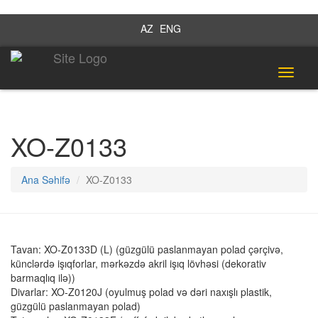
AZ
ENG
Toggle
navigat
XO-Z0133
Ana Səhifə
XO-Z0133
Tavan: XO-Z0133D (L) (güzgülü paslanmayan polad çərçivə,
künclərdə işıqforlar, mərkəzdə akril işıq lövhəsi (dekorativ
barmaqlıq ilə))
Divarlar: XO-Z0120J (oyulmuş polad və dəri naxışlı plastik,
güzgülü paslanmayan polad)