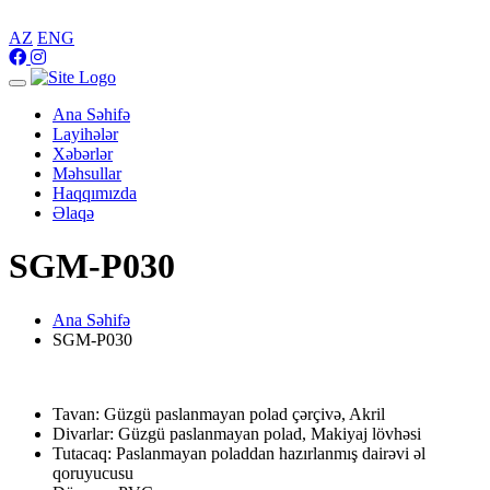
AZ
ENG
Toggle
navigation
Ana Səhifə
Layihələr
Xəbərlər
Məhsullar
Haqqımızda
Əlaqə
SGM-P030
Ana Səhifə
SGM-P030
Tavan: Güzgü paslanmayan polad çərçivə, Akril
Divarlar: Güzgü paslanmayan polad, Makiyaj lövhəsi
Tutacaq: Paslanmayan poladdan hazırlanmış dairəvi əl
qoruyucusu