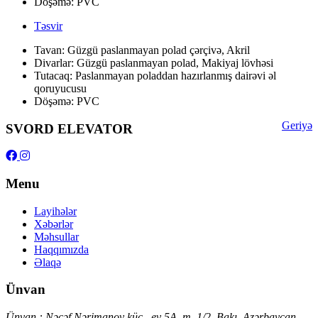
Döşəmə: PVC
Təsvir
Tavan: Güzgü paslanmayan polad çərçivə, Akril
Divarlar: Güzgü paslanmayan polad, Makiyaj lövhəsi
Tutacaq: Paslanmayan poladdan hazırlanmış dairəvi əl
qoruyucusu
Döşəmə: PVC
Geriyə
SVORD ELEVATOR
Menu
Layihələr
Xəbərlər
Məhsullar
Haqqımızda
Əlaqə
Ünvan
Ünvan : Nəcəf Nərimanov küç., ev 5A, m. 1/2, Bakı, Azərbaycan