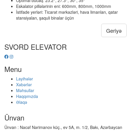
Optimal bucaq: 23.2°, 27.3°, 30°, 35°
Eskalator pillələrinin eni: 600mm, 800mm, 1000mm
İstifade yerləri: Ticarət mərkəzləri, hava limanları, qatar
stansiyaları, şaquli binalar üçün
Geriyə
SVORD ELEVATOR
Menu
Layihələr
Xəbərlər
Məhsullar
Haqqımızda
Əlaqə
Ünvan
Ünvan : Nəcəf Nərimanov küç., ev 5A, m. 1/2, Bakı, Azərbaycan