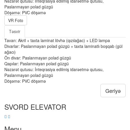
Nəzarət qutusu: İnteqrasiya edilmiş idarəetmə qutusu,
Paslanmayan polad güzgü
Döşəmə: PVC döşəmə
VR Foto
Təsvir
Tavan: Akril + taxta laminat lövhə (qızılağac) + LED lampa
Divarlar: Paslanmayan polad güzgü + taxta laminatlı boşqab (gül
ağacı)
Ön divar: Paslanmayan polad güzgü
Qapılar: Paslanmayan polad güzgü
Nəzarət qutusu: İnteqrasiya edilmiş idarəetmə qutusu,
Paslanmayan polad güzgü
Döşəmə: PVC döşəmə
Geriyə
SVORD ELEVATOR
Menu