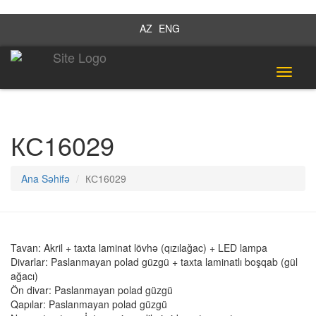
AZ
ENG
Toggle
navigat
КС16029
Ana Səhifə
КС16029
Tavan: Akril + taxta laminat lövhə (qızılağac) + LED lampa
Divarlar: Paslanmayan polad güzgü + taxta laminatlı boşqab (gül
ağacı)
Ön divar: Paslanmayan polad güzgü
Qapılar: Paslanmayan polad güzgü