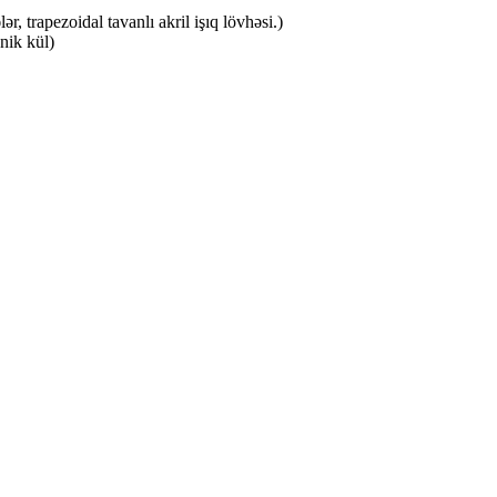
trapezoidal tavanlı akril işıq lövhəsi.)
nik kül)