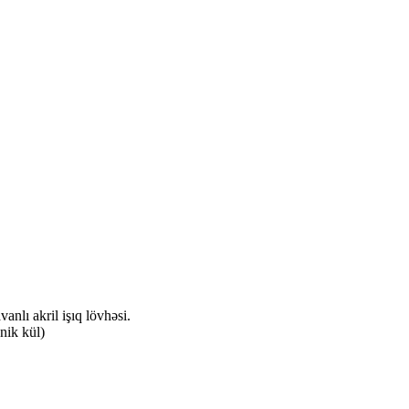
anlı akril işıq lövhəsi.
nik kül)