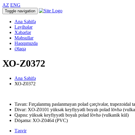
AZ
ENG
Toggle navigation
Ana Səhifə
Layihələr
Xəbərlər
Məhsullar
Haqqımızda
Əlaqə
ХО-Z0372
Ana Səhifə
ХО-Z0372
Tavan: Fırçalanmış paslanmayan polad çərçivələr, trapezoidal tav
Divar: XO-Z0101 yüksək keyfiyyətli boyalı polad lövhə (vulka
Qapısı: yüksək keyfiyyətli boyalı polad lövhə (vulkanik kül)
Döşəmə: XO-Z0464 (PVC)
Təsvir