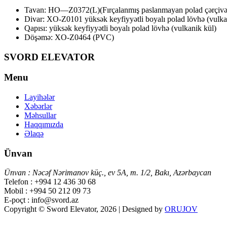
Tavan: HO—Z0372(L)(Fırçalanmış paslanmayan polad çərçivələr, 
Divar: XO-Z0101 yüksək keyfiyyətli boyalı polad lövhə (vulka
Qapısı: yüksək keyfiyyətli boyalı polad lövhə (vulkanik kül)
Döşəmə: XO-Z0464 (PVC)
SVORD ELEVATOR
Menu
Layihələr
Xəbərlər
Məhsullar
Haqqımızda
Əlaqə
Ünvan
Ünvan : Nəcəf Nərimanov küç., ev 5A, m. 1/2, Bakı, Azərbaycan
Telefon : +994 12 436 30 68
Mobil : +994 50 212 09 73
E-poçt : info@svord.az
Copyright © Sword Elevator, 2026 | Designed by
ORUJOV