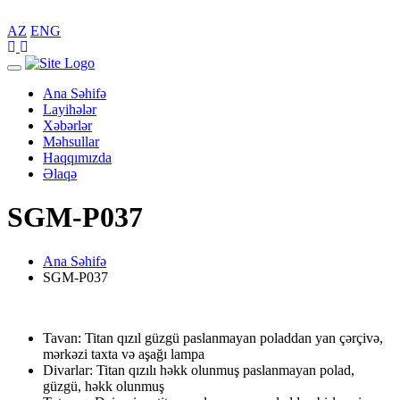
AZ
ENG
Toggle
navigation
Ana Səhifə
Layihələr
Xəbərlər
Məhsullar
Haqqımızda
Əlaqə
SGM-P037
Ana Səhifə
SGM-P037
Tavan: Titan qızıl güzgü paslanmayan poladdan yan çərçivə,
mərkəzi taxta və aşağı lampa
Divarlar: Titan qızılı həkk olunmuş paslanmayan polad,
güzgü, həkk olunmuş