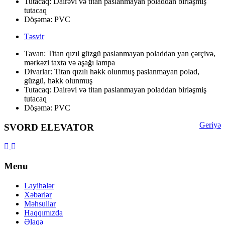
Tutacaq: Dairəvi və titan paslanmayan poladdan birləşmiş
tutacaq
Döşəmə: PVC
Təsvir
Tavan: Titan qızıl güzgü paslanmayan poladdan yan çərçivə,
mərkəzi taxta və aşağı lampa
Divarlar: Titan qızılı həkk olunmuş paslanmayan polad,
güzgü, həkk olunmuş
Tutacaq: Dairəvi və titan paslanmayan poladdan birləşmiş
tutacaq
Döşəmə: PVC
Geriyə
SVORD ELEVATOR
Menu
Layihələr
Xəbərlər
Məhsullar
Haqqımızda
Əlaqə